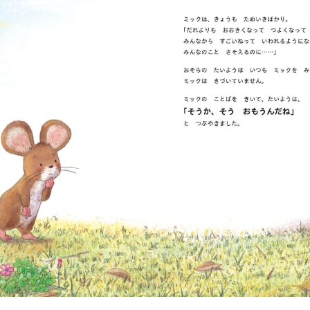
創
作
絵
本)
個