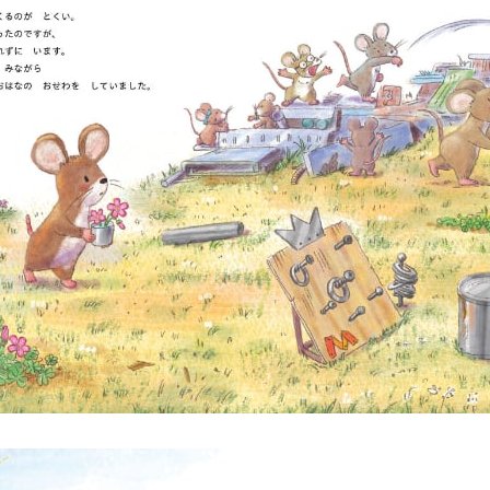
を
か
え
た
た
い
よ
う
の
こ
と
ば
(講
談
社
の