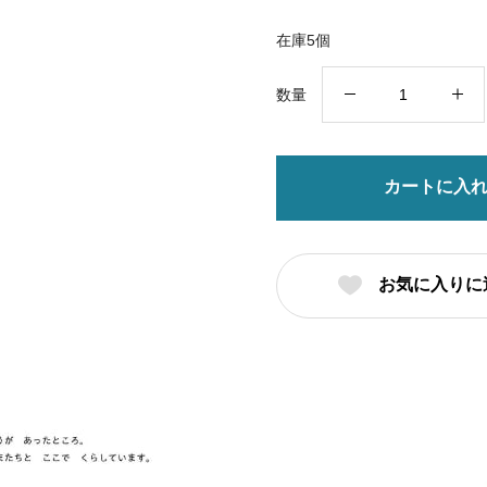
在庫5個
ほ
数量
ん
と
う
カートに入
は、
ど
う
お気に入りに
し
た
い
の?
ミ
ッ
ク