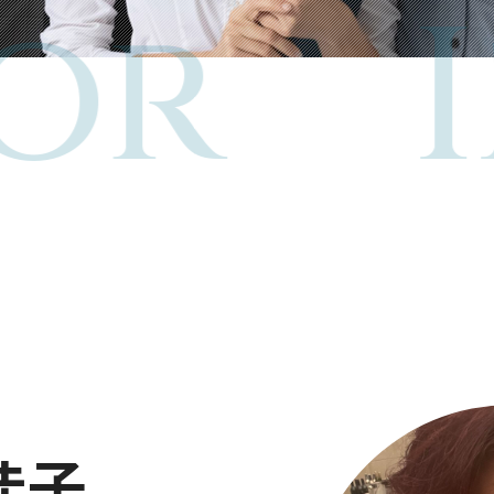
or
I
佳子